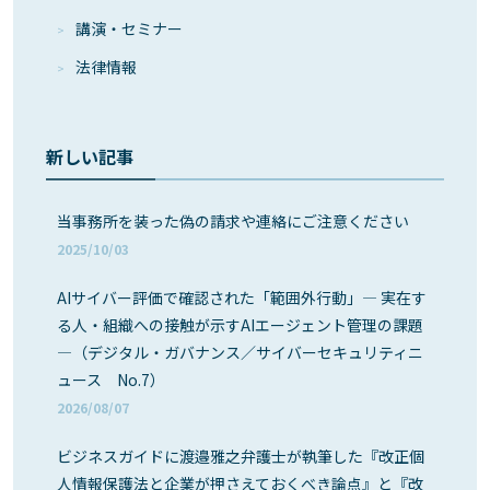
講演・セミナー
法律情報
新しい記事
当事務所を装った偽の請求や連絡にご注意ください
2025/10/03
AIサイバー評価で確認された「範囲外行動」― 実在す
る人・組織への接触が示すAIエージェント管理の課題
―（デジタル・ガバナンス／サイバーセキュリティニ
ュース No.7）
2026/08/07
ビジネスガイドに渡邉雅之弁護士が執筆した『改正個
人情報保護法と企業が押さえておくべき論点』と『改