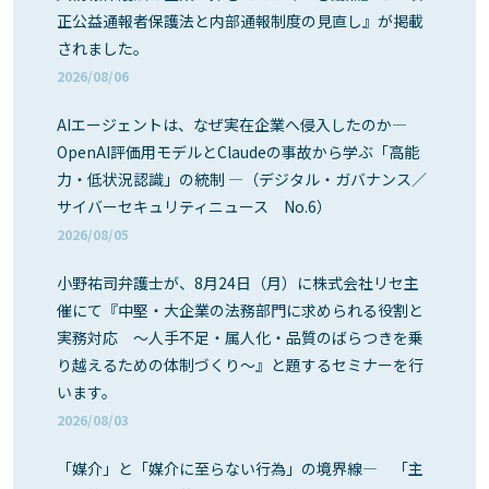
正公益通報者保護法と内部通報制度の見直し』が掲載
されました。
2026/08/06
AIエージェントは、なぜ実在企業へ侵入したのか―
OpenAI評価用モデルとClaudeの事故から学ぶ「高能
力・低状況認識」の統制 ―（デジタル・ガバナンス／
サイバーセキュリティニュース No.6）
2026/08/05
小野祐司弁護士が、8月24日（月）に株式会社リセ主
催にて『中堅・大企業の法務部門に求められる役割と
実務対応 ～人手不足・属人化・品質のばらつきを乗
り越えるための体制づくり～』と題するセミナーを行
います。
2026/08/03
「媒介」と「媒介に至らない行為」の境界線― 「主