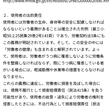
http://www.mhlw.go.jp/stf/houdou/2r9852000002coxc.ht
２．使用者の法的責任
使用者には労働者の生命、身体等の安全に配慮しなければ
ならないという義務があることは確立された判例（最三小
昭50.2.25民集29巻2号143頁）であり、労働契約法5条にも
この義務が明記されています。そして、この安全の中には
「労働者の健康」も含まれると解釈されています。よっ
て、使用者は、労働者がうつ病に罹患しないように労働条
件を整備しなければならず、既にうつ病に罹患している者
がいる場合には、軽減勤務や休業等の措置をとらなければ
なりません。
これらの義務に違反し、労働者に損害を及ぼした場合に
は、債務不履行として損害賠償責任（民法415条）を負う
可能性があり、使用者の故意・過失により労働者の権利を
侵害したときには、不法行為として損害賠償責任（民法