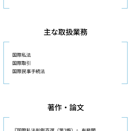
主な取扱業務
国際私法
国際取引
国際民事手続法
著作・論文
『国際私法判例百選（第2版）』 有斐閣