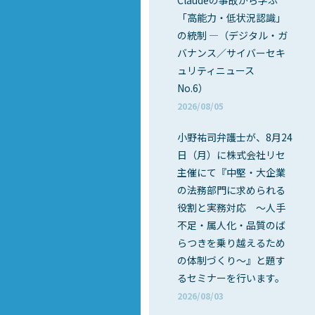
Claudeの事故から学ぶ
「高能力・低状況認識」
の統制 ―（デジタル・ガ
バナンス／サイバーセキ
ュリティニュース
No.6）
2026/08/05
小野祐司弁護士が、8月24
日（月）に株式会社リセ
主催にて『中堅・大企業
の法務部門に求められる
役割と実務対応 ～人手
不足・属人化・品質のば
らつきを乗り越えるため
の体制づくり～』と題す
るセミナーを行います。
2026/08/03