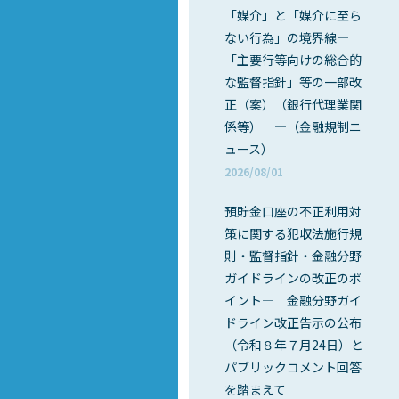
「媒介」と「媒介に至ら
ない行為」の境界線―
「主要行等向けの総合的
な監督指針」等の一部改
正（案）（銀行代理業関
係等） ―（金融規制ニ
ュース）
2026/08/01
預貯金口座の不正利用対
策に関する犯収法施行規
則・監督指針・金融分野
ガイドラインの改正のポ
イント― 金融分野ガイ
ドライン改正告示の公布
（令和８年７月24日）と
パブリックコメント回答
を踏まえて