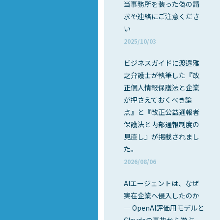
当事務所を装った偽の請
求や連絡にご注意くださ
い
2025/10/03
ビジネスガイドに渡邉雅
之弁護士が執筆した『改
正個人情報保護法と企業
が押さえておくべき論
点』と『改正公益通報者
保護法と内部通報制度の
見直し』が掲載されまし
た。
2026/08/06
AIエージェントは、なぜ
実在企業へ侵入したのか
― OpenAI評価用モデルと