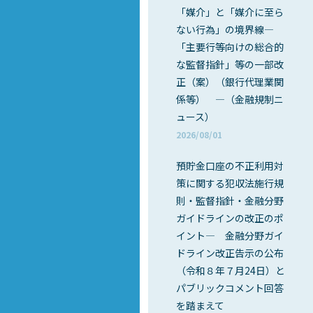
「媒介」と「媒介に至ら
ない行為」の境界線―
「主要行等向けの総合的
な監督指針」等の一部改
正（案）（銀行代理業関
係等） ―（金融規制ニ
ュース）
2026/08/01
預貯金口座の不正利用対
策に関する犯収法施行規
則・監督指針・金融分野
ガイドラインの改正のポ
イント― 金融分野ガイ
ドライン改正告示の公布
（令和８年７月24日）と
パブリックコメント回答
を踏まえて