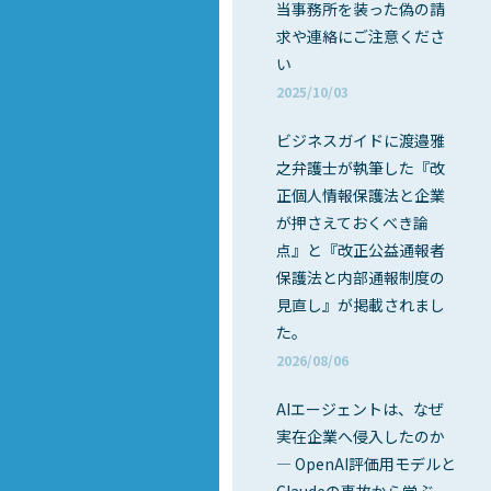
当事務所を装った偽の請
求や連絡にご注意くださ
い
2025/10/03
ビジネスガイドに渡邉雅
之弁護士が執筆した『改
正個人情報保護法と企業
が押さえておくべき論
点』と『改正公益通報者
保護法と内部通報制度の
見直し』が掲載されまし
た。
2026/08/06
AIエージェントは、なぜ
実在企業へ侵入したのか
― OpenAI評価用モデルと