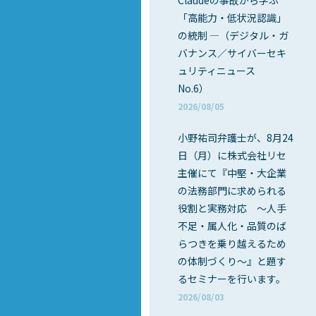
Claudeの事故から学ぶ
「高能力・低状況認識」
の統制 ―（デジタル・ガ
バナンス／サイバーセキ
ュリティニュース
No.6）
2026/08/05
小野祐司弁護士が、8月24
日（月）に株式会社リセ
主催にて『中堅・大企業
の法務部門に求められる
役割と実務対応 ～人手
不足・属人化・品質のば
らつきを乗り越えるため
の体制づくり～』と題す
るセミナーを行います。
2026/08/03